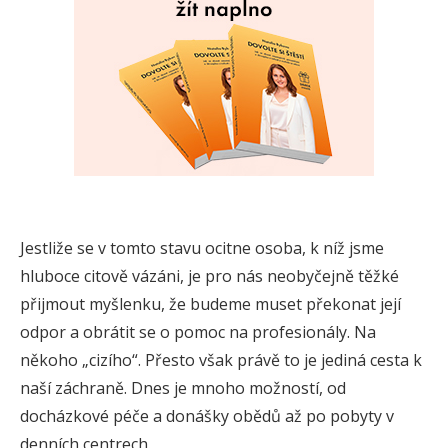
Jestliže se v tomto stavu ocitne osoba, k níž jsme
hluboce citově vázáni, je pro nás neobyčejně těžké
přijmout myšlenku, že budeme muset překonat její
odpor a obrátit se o pomoc na profesionály. Na
někoho „cizího“. Přesto však právě to je jediná cesta k
naší záchraně. Dnes je mnoho možností, od
docházkové péče a donášky obědů až po pobyty v
denních centrech.