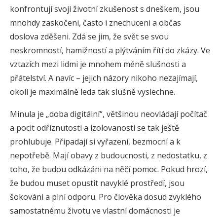
konfrontují svoji životní zkušenost s dneškem, jsou
mnohdy zaskočeni, často i znechuceni a občas
doslova zděšeni. Zdá se jim, že svět se svou
neskromností, hamižností a plýtváním řítí do zkázy. Ve
vztazích mezi lidmi je mnohem méně slušnosti a
přátelství. A navíc – jejich názory nikoho nezajímají,
okolí je maximálně leda tak slušně vyslechne.
Minula je „doba digitální“, většinou neovládají počítač
a pocit odříznutosti a izolovanosti se tak ještě
prohlubuje. Připadají si vyřazení, bezmocní a k
nepotřebě. Mají obavy z budoucnosti, z nedostatku, z
toho, že budou odkázáni na něčí pomoc. Pokud hrozí,
že budou muset opustit navyklé prostředí, jsou
šokováni a plní odporu. Pro člověka dosud zvyklého
samostatnému životu ve vlastní domácnosti je