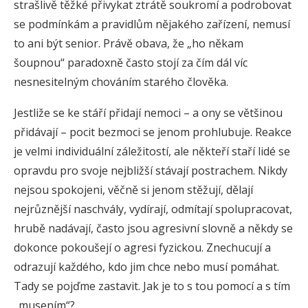
strašlivě těžké přivykat ztrátě soukromí a podrobovat
se podmínkám a pravidlům nějakého zařízení, nemusí
to ani být senior. Právě obava, že „ho někam
šoupnou“ paradoxně často stojí za čím dál víc
nesnesitelným chováním starého člověka.
Jestliže se ke stáří přidají nemoci – a ony se většinou
přidávají – pocit bezmoci se jenom prohlubuje. Reakce
je velmi individuální záležitostí, ale někteří staří lidé se
opravdu pro svoje nejbližší stávají postrachem. Nikdy
nejsou spokojeni, věčně si jenom stěžují, dělají
nejrůznější naschvály, vydírají, odmítají spolupracovat,
hrubě nadávají, často jsou agresivní slovně a někdy se
dokonce pokoušejí o agresi fyzickou. Znechucují a
odrazují každého, kdo jim chce nebo musí pomáhat.
Tady se pojďme zastavit. Jak je to s tou pomocí a s tím
„musením“?