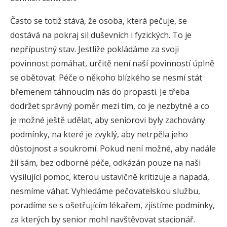
Často se totiž stává, že osoba, která pečuje, se
dostává na pokraj sil duševních i fyzických. To je
nepřípustný stav. Jestliže pokládáme za svoji
povinnost pomáhat, určitě není naší povinností úplně
se obětovat. Péče o někoho blízkého se nesmí stát
břemenem táhnoucím nás do propasti. Je třeba
dodržet správný poměr mezi tím, co je nezbytné a co
je možné ještě udělat, aby seniorovi byly zachovány
podmínky, na které je zvyklý, aby netrpěla jeho
důstojnost a soukromí. Pokud není možné, aby nadále
žil sám, bez odborné péče, odkázán pouze na naši
vysilující pomoc, kterou ustavičně kritizuje a napadá,
nesmíme váhat. Vyhledáme pečovatelskou službu,
poradíme se s ošetřujícím lékařem, zjistíme podmínky,
za kterých by senior mohl navštěvovat stacionář.