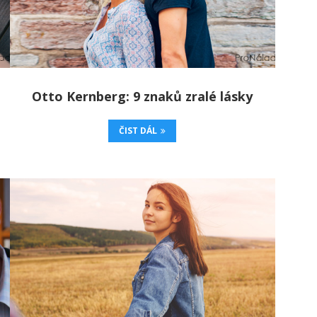
Otto Kernberg: 9 znaků zralé lásky
ČIST DÁL