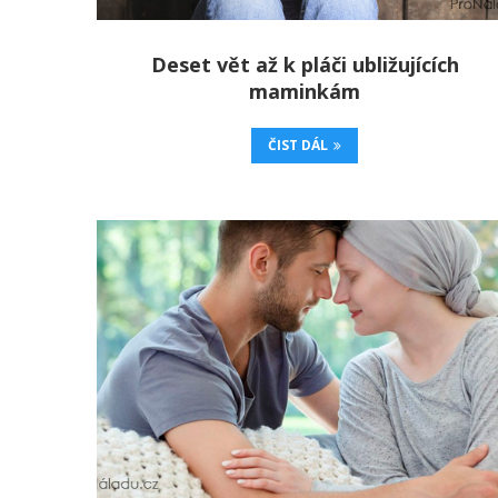
Deset vět až k pláči ubližujících
maminkám
ČIST DÁL