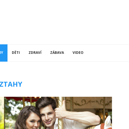
HY
DĚTI
ZDRAVÍ
ZÁBAVA
VIDEO
ZTAHY