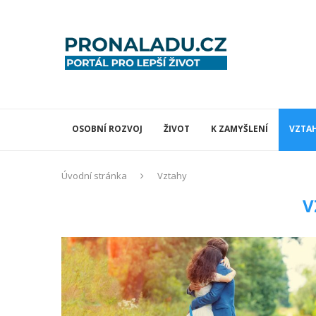
OSOBNÍ ROZVOJ
ŽIVOT
K ZAMYŠLENÍ
VZTA
Úvodní stránka
Vztahy
V