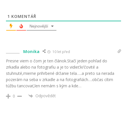
1
KOMENTÁŘ
Nejnovější
Monika
10 let před
Presne viem o čom je ten článok.Stačí jeden pohľad do
zrkadla alebo na fotografiu a je to vidieť:kŕčovité a
stuhnuté,mierne prihrbené držanie tela…..a preto sa nerada
pozerám na seba v zrkadle a na fotografiách….občas cítim
túžbu tancovať,len nemám s kým a kde…
Odpovědět
0