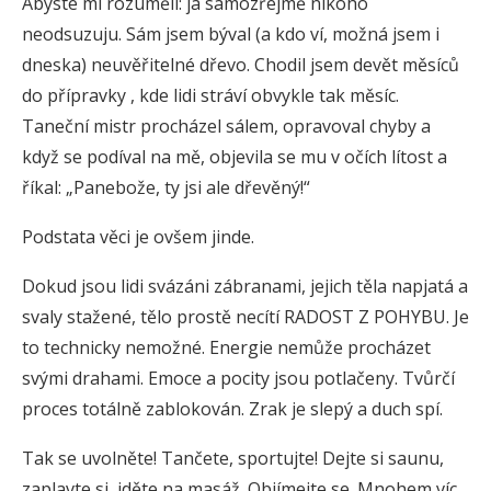
Abyste mi rozuměli: já samozřejmě nikoho
neodsuzuju. Sám jsem býval (a kdo ví, možná jsem i
dneska) neuvěřitelné dřevo. Chodil jsem devět měsíců
do přípravky , kde lidi stráví obvykle tak měsíc.
Taneční mistr procházel sálem, opravoval chyby a
když se podíval na mě, objevila se mu v očích lítost a
říkal: „Panebože, ty jsi ale dřevěný!“
Podstata věci je ovšem jinde.
Dokud jsou lidi svázáni zábranami, jejich těla napjatá a
svaly stažené, tělo prostě necítí RADOST Z POHYBU. Je
to technicky nemožné. Energie nemůže procházet
svými drahami. Emoce a pocity jsou potlačeny. Tvůrčí
proces totálně zablokován. Zrak je slepý a duch spí.
Tak se uvolněte! Tančete, sportujte! Dejte si saunu,
zaplavte si, jděte na masáž. Objímejte se. Mnohem víc