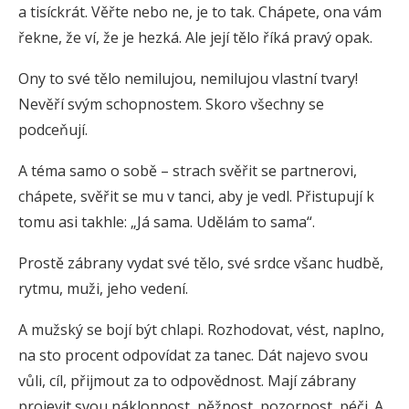
a tisíckrát. Věřte nebo ne, je to tak. Chápete, ona vám
řekne, že ví, že je hezká. Ale její tělo říká pravý opak.
Ony to své tělo nemilujou, nemilujou vlastní tvary!
Nevěří svým schopnostem. Skoro všechny se
podceňují.
A téma samo o sobě – strach svěřit se partnerovi,
chápete, svěřit se mu v tanci, aby je vedl. Přistupují k
tomu asi takhle: „Já sama. Udělám to sama“.
Prostě zábrany vydat své tělo, své srdce všanc hudbě,
rytmu, muži, jeho vedení.
A mužský se bojí být chlapi. Rozhodovat, vést, naplno,
na sto procent odpovídat za tanec. Dát najevo svou
vůli, cíl, přijmout za to odpovědnost. Mají zábrany
projevit svou náklonnost, něžnost, pozornost, péči. A