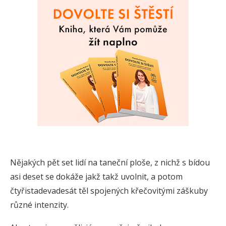
Nějakých pět set lidí na taneční ploše, z nichž s bídou
asi deset se dokáže jakž takž uvolnit, a potom
čtyřistadevadesát těl spojených křečovitými záškuby
různé intenzity.