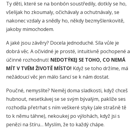
Ty děti, které se na bonbón soustředily, dotkly se ho,
všelijak ho zkoumaly, očichávaly a ochutnávaly, se
nakonec vzdaly a snědly ho, někdy bezmyšlenkovitě,
jakoby mimochodem.
A jaké jsou závěry? Docela jednoduché. Síla vůle je
dobrá věc. A očividné je prosté, intuitivně pochopené a
účinné rozhodnutí:
NEDOTÝKEJ SE TOHO, CO NEMÁ
MÍT V TVÉM ŽIVOTĚ MÍSTO!
Když se toho držíme, má
nežádoucí věc jen málo šancí se k nám dostat.
Poučné, nemyslíte? Neměj doma sladkosti, když chceš
hubnout, nesetkávej se se svým bývalým, pakliže ses
rozhodla přetrhat s ním veškeré styky (ale strašně tě
to k němu táhne), nekoukej po výlohách, když jsi s
penězi na štíru… Myslím, že to každý chápe.