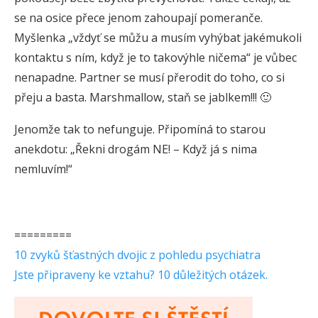
se na osice přece jenom zahoupají pomeranče.
Myšlenka „vždyť se můžu a musím vyhýbat jakémukoli
kontaktu s ním, když je to takovýhle ničema“ je vůbec
nenapadne. Partner se musí přerodit do toho, co si
přeju a basta. Marshmallow, staň se jablkem!!! 🙂
Jenomže tak to nefunguje. Připomíná to starou
anekdotu: „Řekni drogám NE! – Když já s nima
nemluvím!“
=========
10 zvyků šťastných dvojic z pohledu psychiatra
Jste připraveny ke vztahu? 10 důležitých otázek.