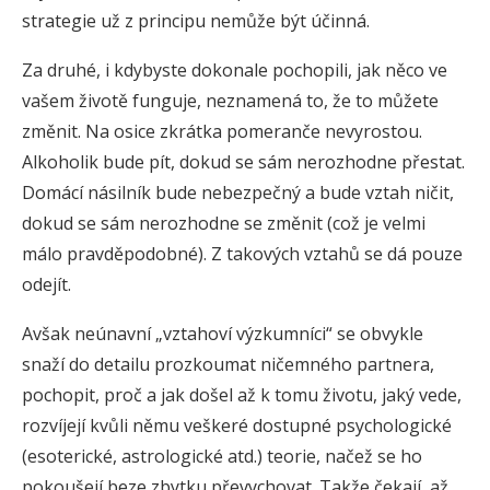
strategie už z principu nemůže být účinná.
Za druhé, i kdybyste dokonale pochopili, jak něco ve
vašem životě funguje, neznamená to, že to můžete
změnit. Na osice zkrátka pomeranče nevyrostou.
Alkoholik bude pít, dokud se sám nerozhodne přestat.
Domácí násilník bude nebezpečný a bude vztah ničit,
dokud se sám nerozhodne se změnit (což je velmi
málo pravděpodobné). Z takových vztahů se dá pouze
odejít.
Avšak neúnavní „vztahoví výzkumníci“ se obvykle
snaží do detailu prozkoumat ničemného partnera,
pochopit, proč a jak došel až k tomu životu, jaký vede,
rozvíjejí kvůli němu veškeré dostupné psychologické
(esoterické, astrologické atd.) teorie, načež se ho
pokoušejí beze zbytku převychovat. Takže čekají, až