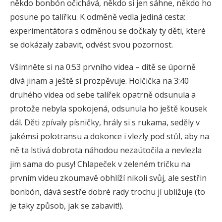
někdo bonbón očichává, někdo si jen sáhne, někdo ho
posune po talířku. K odměně vedla jediná cesta:
experimentátora s odměnou se dočkaly ty děti, které
se dokázaly zabavit, odvést svou pozornost.
Všimněte si na 0:53 prvního videa – dítě se úporně
dívá jinam a ještě si prozpěvuje. Holčička na 3:40
druhého videa od sebe talířek opatrně odsunula a
protože nebyla spokojená, odsunula ho ještě kousek
dál. Děti zpívaly písničky, hrály si s rukama, seděly v
jakémsi polotransu a dokonce i vlezly pod stůl, aby na
ně ta lstivá dobrota náhodou nezaútočila a nevlezla
jim sama do pusy! Chlapeček v zeleném tričku na
prvním videu zkoumavě obhlíží nikoli svůj, ale sestřin
bonbón, dává sestře dobré rady trochu jí ubližuje (to
je taky způsob, jak se zabavit!).