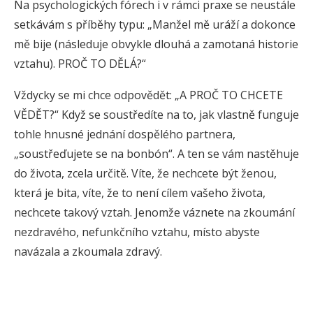
Na psychologických fórech i v rámci praxe se neustále
setkávám s příběhy typu: „Manžel mě uráží a dokonce
mě bije (následuje obvykle dlouhá a zamotaná historie
vztahu). PROČ TO DĚLÁ?“
Vždycky se mi chce odpovědět: „A PROČ TO CHCETE
VĚDĚT?“ Když se soustředíte na to, jak vlastně funguje
tohle hnusné jednání dospělého partnera,
„soustřeďujete se na bonbón“. A ten se vám nastěhuje
do života, zcela určitě. Víte, že nechcete být ženou,
která je bita, víte, že to není cílem vašeho života,
nechcete takový vztah. Jenomže váznete na zkoumání
nezdravého, nefunkčního vztahu, místo abyste
navázala a zkoumala zdravý.