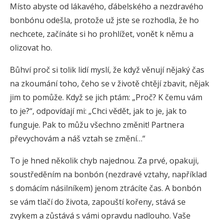
Místo abyste od lákavého, ďábelského a nezdravého
bonbónu odešla, protože už jste se rozhodla, že ho
nechcete, začínáte si ho prohlížet, vonět k němu a
olizovat ho.
Bůhví proč si tolik lidí myslí, že když věnují nějaký čas
na zkoumání toho, čeho se v životě chtějí zbavit, nějak
jim to pomůže. Když se jich ptám: „Proč? K čemu vám
to je?“, odpovídají mi: „Chci vědět, jak to je, jak to
funguje. Pak to můžu všechno změnit! Partnera
převychovám a náš vztah se změní…“
To je hned několik chyb najednou. Za prvé, opakuji,
soustředěním na bonbón (nezdravé vztahy, například
s domácím násilníkem) jenom ztrácíte čas. A bonbón
se vám tlačí do života, zapouští kořeny, stává se
zvykem a zůstává s vámi opravdu nadlouho. Vaše