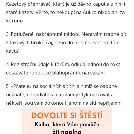
Kazetový přehrávač, který je už dávno kaput a s ním i
staré kazety. Věřte, to nekoupí na Aukro nikdo ani za
korunu.
3. Potlučené, nakřápnuté nádobí. Není vám trapné pít
z takových hrnků čaj, nebo do nich nalévat hostům
kávu?
4. Registrační údaje k fórům, odkud jednou do roka
dostáváte robotické blahopřání k narozkám.
5. «Přátele» na sociálních sítích, s nimiž se osobně
neznáte, nehodláte s nimi žádný styk udržovat a
někteří jsou vám dokonce i jenom na síti nepříjemní.