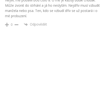
Nejvíc mě pobavil bod číslo 8. U mě je každý budík chudák.
Může zvonit do strhání a já ho neslyším. Nejdřív musí vzbudit
manžela nebo psa. Ten, kdo se vzbudí dřív se už postará i o
mé probuzení.
Odpovědět
0