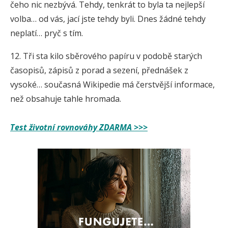
čeho nic nezbývá. Tehdy, tenkrát to byla ta nejlepší
volba… od vás, jací jste tehdy byli. Dnes žádné tehdy
neplatí… pryč s tím.
12. Tři sta kilo sběrového papíru v podobě starých
časopisů, zápisů z porad a sezení, přednášek z
vysoké… současná Wikipedie má čerstvější informace,
než obsahuje tahle hromada.
Test životní rovnováhy ZDARMA >>>