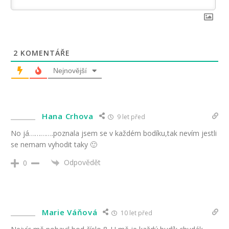
2
KOMENTÁŘE
Nejnovější
Hana Crhova
9 let před
No já………….poznala jsem se v každém bodíku,tak nevím jestli
se nemam vyhodit taky 🙂
Odpovědět
0
Marie Váňová
10 let před