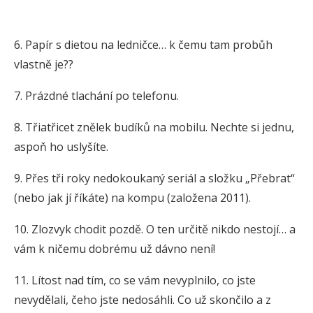
6. Papír s dietou na ledničce… k čemu tam probůh
vlastně je??
7. Prázdné tlachání po telefonu.
8. Třiatřicet znělek budíků na mobilu. Nechte si jednu,
aspoň ho uslyšíte.
9. Přes tři roky nedokoukaný seriál a složku „Přebrat“
(nebo jak jí říkáte) na kompu (založena 2011).
10. Zlozvyk chodit pozdě. O ten určitě nikdo nestojí… a
vám k ničemu dobrému už dávno není!
11. Lítost nad tím, co se vám nevyplnilo, co jste
nevydělali, čeho jste nedosáhli. Co už skončilo a z