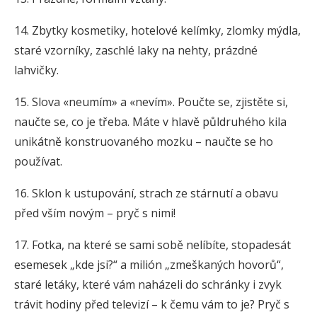
14. Zbytky kosmetiky, hotelové kelímky, zlomky mýdla,
staré vzorníky, zaschlé laky na nehty, prázdné
lahvičky.
15. Slova «neumím» a «nevím». Poučte se, zjistěte si,
naučte se, co je třeba. Máte v hlavě půldruhého kila
unikátně konstruovaného mozku – naučte se ho
používat.
16. Sklon k ustupování, strach ze stárnutí a obavu
před vším novým – pryč s nimi!
17. Fotka, na které se sami sobě nelíbíte, stopadesát
esemesek „kde jsi?“ a milión „zmeškaných hovorů“,
staré letáky, které vám naházeli do schránky i zvyk
trávit hodiny před televizí – k čemu vám to je? Pryč s