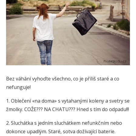
Bez váhání vyhoďte všechno, co je příliš staré a co
nefunguje!
1. Oblečení «na doma» s vytahanými koleny a svetry se
žmolky. COŽE??? NA CHATU??? Hned s tím do odpadu!!!
2. Sluchátka s jedním sluchátkem nefunkčním nebo
dokonce upadlým. Staré, sotva dožívající baterie.