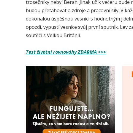
trosečníky nebyl Beran. Jinak už k večeru bude
budou přetahovat o zdroje a pracovní síly. V ka
dokonalou úspěšnou vesnici s hodnotným jídel
opozdí, vypustí vesnice svůj první sputnik. Lev zař
soutěži s Velkou Británií.
Test životní rovnováhy ZDARMA >>>