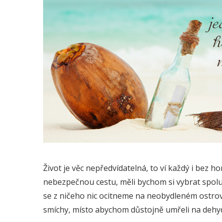
Život je věc nepředvídatelná, to ví každý i bez
nebezpečnou cestu, měli bychom si vybrat spoluc
se z ničeho nic ocitneme na neobydleném ostrov
smíchy, místo abychom důstojně umřeli na dehyd