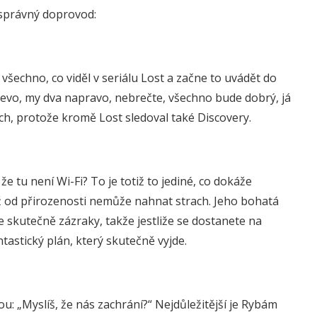
 správný doprovod:
šechno, co viděl v seriálu Lost a začne to uvádět do
alevo, my dva napravo, nebrečte, všechno bude dobrý, já
dech, protože kromě Lost sledoval také Discovery.
e tu není Wi-Fi? To je totiž to jediné, co dokáže
už od přirozenosti nemůže nahnat strach. Jeho bohatá
 skutečně zázraky, takže jestliže se dostanete na
tastický plán, který skutečně vyjde.
u: „Myslíš, že nás zachrání?“ Nejdůležitější je Rybám