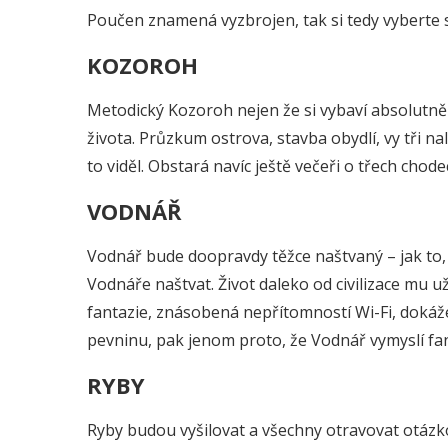
Poučen znamená vyzbrojen, tak si tedy vyberte
KOZOROH
Metodický Kozoroh nejen že si vybaví absolutně v
života. Průzkum ostrova, stavba obydlí, vy tři n
to viděl. Obstará navíc ještě večeři o třech cho
VODNÁŘ
Vodnář bude doopravdy těžce naštvaný – jak to, ž
Vodnáře naštvat. Život daleko od civilizace mu 
fantazie, znásobená nepřítomností Wi-Fi, dokáže
pevninu, pak jenom proto, že Vodnář vymyslí fan
RYBY
Ryby budou vyšilovat a všechny otravovat otázko