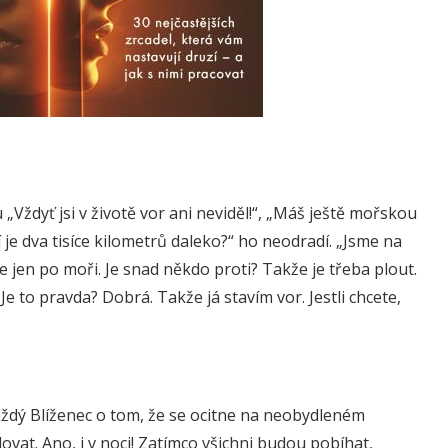
Vždyť jsi v životě vor ani neviděl!“, „Máš ještě mořskou
 je dva tisíce kilometrů daleko?“ ho neodradí. „Jsme na
jen po moři. Je snad někdo proti? Takže je třeba plout.
 Je to pravda? Dobrá. Takže já stavím vor. Jestli chcete,
každý Blíženec o tom, že se ocitne na neobydleném
vat. Ano, i v noci! Zatímco všichni budou pobíhat,