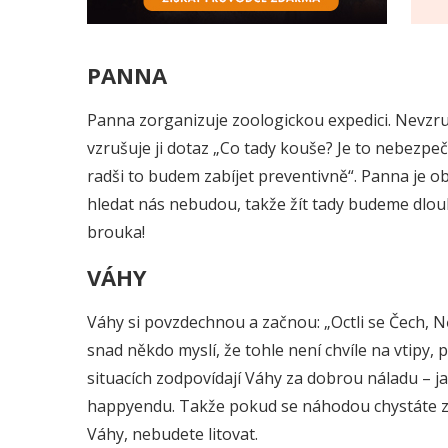
PANNA
Panna zorganizuje zoologickou expedici. Nevzrušuj
vzrušuje ji dotaz „Co tady kouše? Je to nebezpeč
radši to budem zabíjet preventivně“. Panna je ob
hledat nás nebudou, takže žít tady budeme dlouh
brouka!
VÁHY
Váhy si povzdechnou a začnou: „Octli se Čech, N
snad někdo myslí, že tohle není chvíle na vtipy, 
situacích zodpovídají Váhy za dobrou náladu – jak
happyendu. Takže pokud se náhodou chystáte z
Váhy, nebudete litovat.