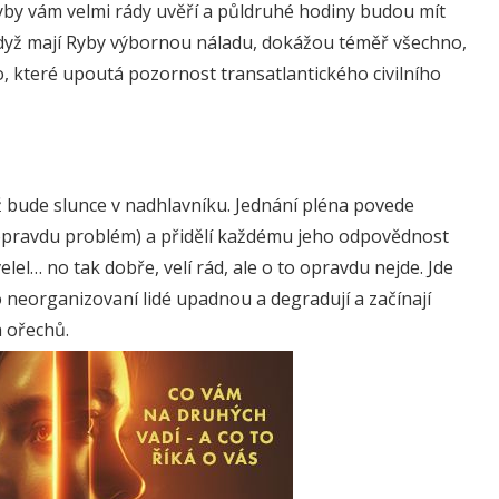
Ryby vám velmi rády uvěří a půldruhé hodiny budou mít
 když mají Ryby výbornou náladu, dokážou téměř všechno,
lo, které upoutá pozornost transatlantického civilního
 bude slunce v nadhlavníku. Jednání pléna povede
opravdu problém) a přidělí každému jeho odpovědnost
elel… no tak dobře, velí rád, ale o to opravdu nejde. Jde
 neorganizovaní lidé upadnou a degradují a začínají
h ořechů.