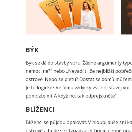
BÝK
Býk se dá do stavby voru. Žádné argumenty typu „
nemoc, ne?“ nebo „Nevadí ti, že nejbližší pobřeží
ostrově. Nebo se pletu? Dostat se domů můžeme 
Je to logické? Ve filmu vždycky všichni stavěj vor.
pomozte mi. A když ne, tak odprejskněte“.
BLÍŽENCI
Blíženci se půjdou opalovat. V hloubi duše sní 
ostrově a bude se čtyřiadvacet hodin denně opalo