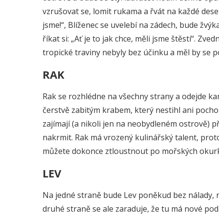
vzrušovat se, lomit rukama a řvát na každé deset
jsme!“, Blíženec se uvelebí na zádech, bude žvýk
říkat si: „Ať je to jak chce, měli jsme štěstí“. Z
tropické traviny nebyly bez účinku a měl by se p
RAK
Rak se rozhlédne na všechny strany a odejde kam
čerstvě zabitým krabem, který nestihl ani pochop
zajímají (a nikoli jen na neobydleném ostrově) pře
nakrmit. Rak má vrozený kulinářský talent, prot
můžete dokonce ztloustnout po mořských okurkác
LEV
Na jedné straně bude Lev poněkud bez nálady, n
druhé straně se ale zaraduje, že tu má nové pod