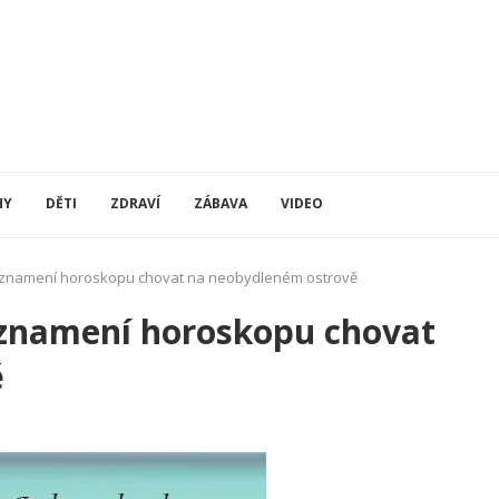
HY
DĚTI
ZDRAVÍ
ZÁBAVA
VIDEO
á znamení horoskopu chovat na neobydleném ostrově
 znamení horoskopu chovat
ě