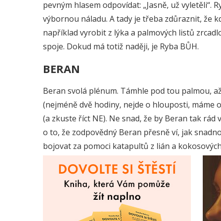
pevným hlasem odpovídat: „Jasně, už vyletěli“. 
výbornou náladu. A tady je třeba zdůraznit, že
například vyrobit z lýka a palmových listů zrcad
spoje. Dokud má totiž naději, je Ryba BŮH.
BERAN
Beran svolá plénum. Támhle pod tou palmou, až
(nejméně dvě hodiny, nejde o hlouposti, máme 
(a zkuste říct NE). Ne snad, že by Beran tak rád v
o to, že zodpovědný Beran přesně ví, jak snadno
bojovat za pomoci katapultů z lián a kokosovýc