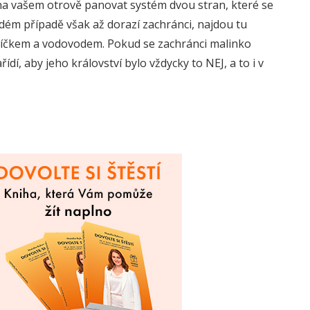
 na vašem otrově panovat systém dvou stran, které se
ždém případě však až dorazí zachránci, najdou tu
níčkem a vodovodem. Pokud se zachránci malinko
ídí, aby jeho království bylo vždycky to NEJ, a to i v