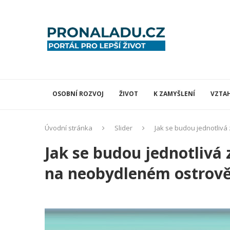
OSOBNÍ ROZVOJ
ŽIVOT
K ZAMYŠLENÍ
VZTA
Úvodní stránka
Slider
Jak se budou jednotliv
Jak se budou jednotlivá
na neobydleném ostrov