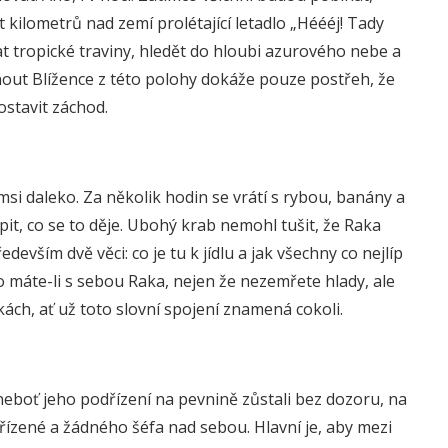
 kilometrů nad zemí prolétající letadlo „Héééj! Tady
at tropické traviny, hledět do hloubi azurového nebe a
vednout Blížence z této polohy dokáže pouze postřeh, že
ostavit záchod.
si daleko. Za několik hodin se vrátí s rybou, banány a
it, co se to děje. Ubohý krab nemohl tušit, že Raka
devším dvě věci: co je tu k jídlu a jak všechny co nejlíp
o máte-li s sebou Raka, nejen že nezemřete hlady, ale
h, ať už toto slovní spojení znamená cokoli.
eboť jeho podřízení na pevnině zůstali bez dozoru, na
řízené a žádného šéfa nad sebou. Hlavní je, aby mezi