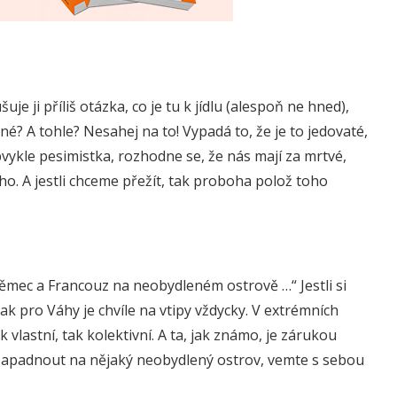
e ji příliš otázka, co je tu k jídlu (alespoň ne hned),
né? A tohle? Nesahej na to! Vypadá to, že je to jedovaté,
vykle pesimistka, rozhodne se, že nás mají za mrtvé,
o. A jestli chceme přežít, tak proboha polož toho
ěmec a Francouz na neobydleném ostrově …“ Jestli si
pak pro Váhy je chvíle na vtipy vždycky. V extrémních
 vlastní, tak kolektivní. A ta, jak známo, je zárukou
apadnout na nějaký neobydlený ostrov, vemte s sebou