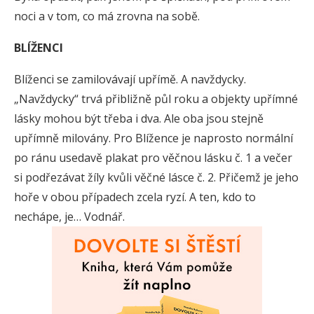
noci a v tom, co má zrovna na sobě.
BLÍŽENCI
Blíženci se zamilovávají upřímě. A navždycky.
„Navždycky“ trvá přibližně půl roku a objekty upřímné
lásky mohou být třeba i dva. Ale oba jsou stejně
upřímně milovány. Pro Blížence je naprosto normální
po ránu usedavě plakat pro věčnou lásku č. 1 a večer
si podřezávat žíly kvůli věčné lásce č. 2. Přičemž je jeho
hoře v obou případech zcela ryzí. A ten, kdo to
nechápe, je… Vodnář.