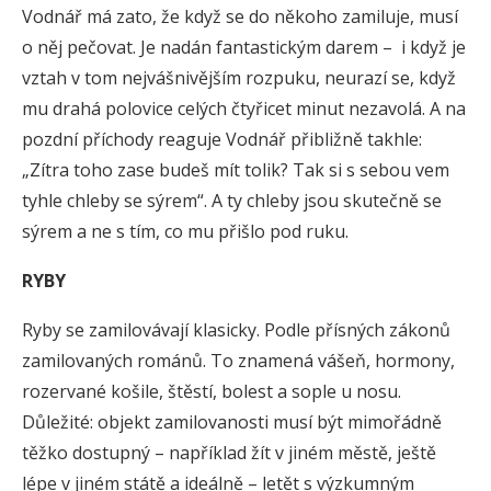
Vodnář má zato, že když se do někoho zamiluje, musí
o něj pečovat. Je nadán fantastickým darem – i když je
vztah v tom nejvášnivějším rozpuku, neurazí se, když
mu drahá polovice celých čtyřicet minut nezavolá. A na
pozdní příchody reaguje Vodnář přibližně takhle:
„Zítra toho zase budeš mít tolik? Tak si s sebou vem
tyhle chleby se sýrem“. A ty chleby jsou skutečně se
sýrem a ne s tím, co mu přišlo pod ruku.
RYBY
Ryby se zamilovávají klasicky. Podle přísných zákonů
zamilovaných románů. To znamená vášeň, hormony,
rozervané košile, štěstí, bolest a sople u nosu.
Důležité: objekt zamilovanosti musí být mimořádně
těžko dostupný – například žít v jiném městě, ještě
lépe v jiném státě a ideálně – letět s výzkumným