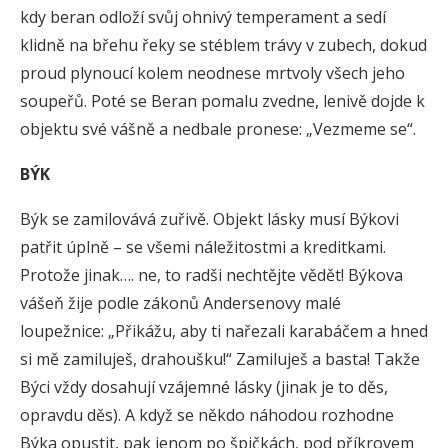
kdy beran odloží svůj ohnivý temperament a sedí
klidně na břehu řeky se stéblem trávy v zubech, dokud
proud plynoucí kolem neodnese mrtvoly všech jeho
soupeřů. Poté se Beran pomalu zvedne, lenivě dojde k
objektu své vášně a nedbale pronese: „Vezmeme se“.
BÝK
Býk se zamilovává zuřivě. Objekt lásky musí Býkovi
patřit úplně – se všemi náležitostmi a kreditkami.
Protože jinak…. ne, to radši nechtějte vědět! Býkova
vášeň žije podle zákonů Andersenovy malé
loupežnice: „Přikážu, aby ti nařezali karabáčem a hned
si mě zamiluješ, drahoušku!“ Zamiluješ a basta! Takže
Býci vždy dosahují vzájemné lásky (jinak je to děs,
opravdu děs). A když se někdo náhodou rozhodne
Býka opustit, pak jenom po špičkách, pod příkrovem