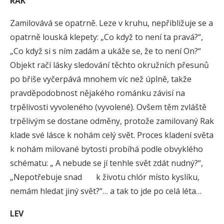
RAK
Zamilovává se opatrně. Leze v kruhu, nepřibližuje se a
opatrně louská klepety: „Co když to není ta pravá?“,
„Co když si s ním zadám a ukáže se, že to není On?“
Objekt račí lásky sledování těchto okružních přesunů
po břiše vyčerpává mnohem víc než úplně, takže
pravděpodobnost nějakého románku závisí na
trpělivosti vyvoleného (vyvolené). Ovšem těm zvláště
trpělivým se dostane odměny, protože zamilovaný Rak
klade své lásce k nohám celý svět. Proces kladení světa
k nohám milované bytosti probíhá podle obvyklého
schématu: „ A nebude se jí tenhle svět zdát nudný?“,
„Nepotřebuje snad k životu chlór místo kyslíku,
nemám hledat jiný svět?“… a tak to jde po celá léta…
LEV