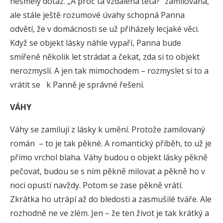
nesmělý dotaz. „A proč ta vzdálená teta?“ zamilovaná,
ale stále ještě rozumové úvahy schopná Panna
odvětí, že v domácnosti se už přiházely lecjaké věci.
Když se objekt lásky náhle vypaří, Panna bude
smířeně několik let strádat a čekat, zda si to objekt
nerozmyslí. A jen tak mimochodem – rozmyslet si to a
vrátit se k Panně je správné řešení.
VÁHY
Váhy se zamilují z lásky k umění. Protože zamilovaný
román – to je tak pěkné. A romantický příběh, to už je
přímo vrchol blaha. Váhy budou o objekt lásky pěkně
pečovat, budou se s ním pěkně milovat a pěkně ho v
noci opustí navždy. Potom se zase pěkně vrátí.
Zkrátka ho utrápí až do bledosti a zasmušilé tváře. Ale
rozhodně ne ve zlém. Jen – že ten život je tak krátký a