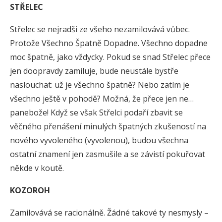
STŘELEC
Střelec se nejradši ze všeho nezamilovává vůbec.
Protože Všechno Špatně Dopadne. Všechno dopadne
moc špatně, jako vždycky. Pokud se snad Střelec přece
jen doopravdy zamiluje, bude neustále bystře
naslouchat: už je všechno špatně? Nebo zatím je
všechno ještě v pohodě? Možná, že přece jen ne…
panebože! Když se však Střelci podaří zbavit se
věčného přenášení minulých špatných zkušeností na
nového vyvoleného (vyvolenou), budou všechna
ostatní znamení jen zasmušile a se závistí pokuřovat
někde v koutě.
KOZOROH
Zamilovává se racionálně. Žádné takové ty nesmysly –