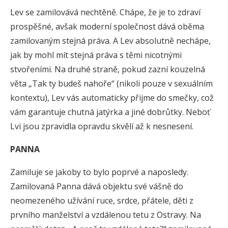
Lev se zamilovává nechtěně. Chápe, že je to zdraví
prospěšné, avšak moderní společnost dává oběma
zamilovaným stejná práva. A Lev absolutně nechápe,
jak by mohl mít stejná práva s těmi nicotnými
stvořeními. Na druhé straně, pokud zazní kouzelná
věta „Tak ty budeš nahoře“ (nikoli pouze v sexuálním
kontextu), Lev vás automaticky přijme do smečky, což
vám garantuje chutná jatýrka a jiné dobrůtky. Neboť
Lvi jsou zpravidla opravdu skvělí až k nesnesení.
PANNA
Zamiluje se jakoby to bylo poprvé a naposledy.
Zamilovaná Panna dává objektu své vášně do
neomezeného užívání ruce, srdce, přátele, děti z
prvního manželství a vzdálenou tetu z Ostravy. Na