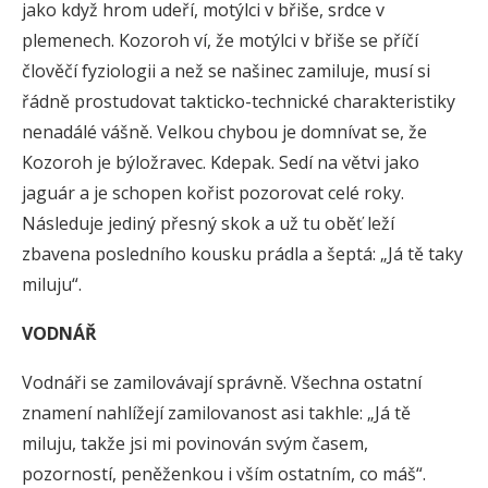
jako když hrom udeří, motýlci v břiše, srdce v
plemenech. Kozoroh ví, že motýlci v břiše se příčí
člověčí fyziologii a než se našinec zamiluje, musí si
řádně prostudovat takticko-technické charakteristiky
nenadálé vášně. Velkou chybou je domnívat se, že
Kozoroh je býložravec. Kdepak. Sedí na větvi jako
jaguár a je schopen kořist pozorovat celé roky.
Následuje jediný přesný skok a už tu oběť leží
zbavena posledního kousku prádla a šeptá: „Já tě taky
miluju“.
VODNÁŘ
Vodnáři se zamilovávají správně. Všechna ostatní
znamení nahlížejí zamilovanost asi takhle: „Já tě
miluju, takže jsi mi povinován svým časem,
pozorností, peněženkou i vším ostatním, co máš“.