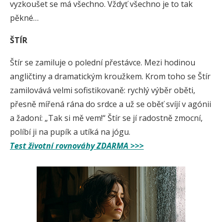
vyzkoušet se má všechno. Vždyť všechno je to tak
pěkné…
ŠTÍR
Štír se zamiluje o polední přestávce. Mezi hodinou
angličtiny a dramatickým kroužkem. Krom toho se Štír
zamilovává velmi sofistikovaně: rychlý výběr oběti,
přesně mířená rána do srdce a už se oběť svíjí v agónii
a žadoní: „Tak si mě vem!“ Štír se jí radostně zmocní,
políbí ji na pupík a utíká na jógu.
Test životní rovnováhy ZDARMA >>>