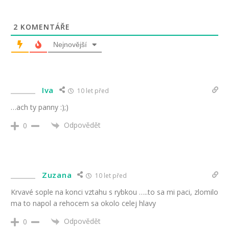
2
KOMENTÁŘE
Nejnovější
Iva
10 let před
…ach ty panny :);)
Odpovědět
0
Zuzana
10 let před
Krvavé sople na konci vztahu s rybkou …..to sa mi paci, zlomilo
ma to napol a rehocem sa okolo celej hlavy
Odpovědět
0