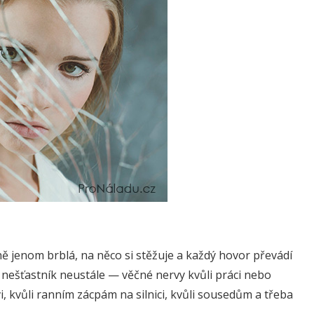
ě jenom brblá, na něco si stěžuje a každý hovor převádí
 nešťastník neustále — věčné nervy kvůli práci nebo
 kvůli ranním zácpám na silnici, kvůli sousedům a třeba