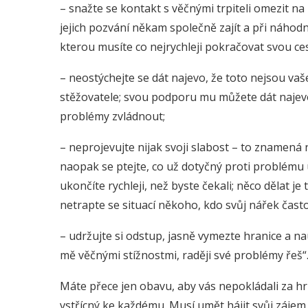
– snažte se kontakt s věčnými trpiteli omezit na
jejich pozvání někam společně zajít a při náhod
kterou musíte co nejrychleji pokračovat svou ce
– neostýchejte se dát najevo, že toto nejsou va
stěžovatele; svou podporu mu můžete dát najevo
problémy zvládnout;
– neprojevujte nijak svoji slabost – to znamená n
naopak se ptejte, co už dotyčný proti problému 
ukončíte rychleji, než byste čekali; něco dělat je 
netrapte se situací někoho, kdo svůj nářek čas
– udržujte si odstup, jasně vymezte hranice a na
mě věčnými stížnostmi, raději své problémy řeš“
Máte přece jen obavu, aby vás nepokládali za hr
vstřícný ke každému. Musí umět hájit svůj záje