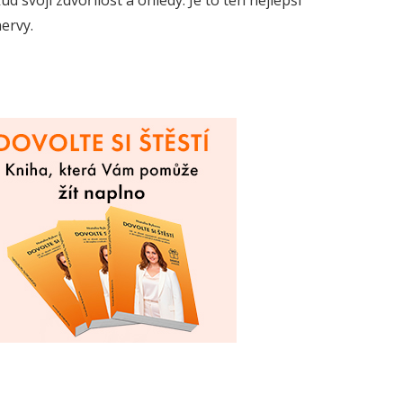
d svoji zdvořilost a ohledy. Je to ten nejlepší
nervy.