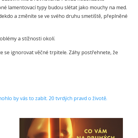
obné lamentovací typy budou slétat jako mouchy na med.
kdekdo a změníte se ve svého druhu smetiště, přeplněné
roblémy a stížnosti okolí.
e se ignorovat věčné trpitele. Záhy postřehnete, že
lo by vás to zabít. 20 tvrdých pravd o životě.