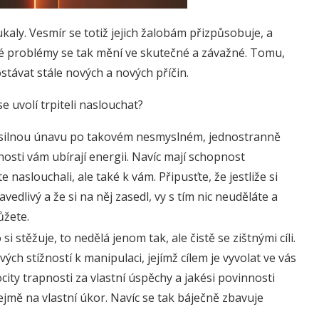
kaly. Vesmír se totiž jejich žalobám přizpůsobuje, a
 problémy se tak mění ve skutečné a závažné. Tomu,
stávat stále nových a nových příčin.
 uvolí trpiteli naslouchat?
ak silnou únavu po takovém nesmyslném, jednostranně
nosti vám ubírají energii. Navíc mají schopnost
naslouchali, ale také k vám. Připusťte, že jestliže si
vedlivý a že si na něj zasedl, vy s tím nic neuděláte a
ůžete.
si stěžuje, to nedělá jenom tak, ale čistě se zištnými cíli.
ch stížností k manipulaci, jejímž cílem je vyvolat ve vás
pocity trapnosti za vlastní úspěchy a jakési povinnosti
jmě na vlastní úkor. Navíc se tak báječně zbavuje