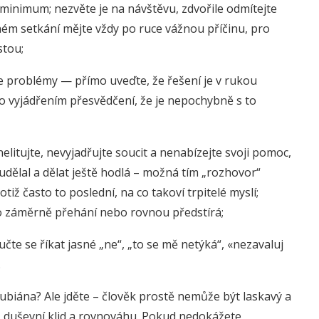
 minimum; nezvěte je na návštěvu, zdvořile odmítejte
ném setkání mějte vždy po ruce vážnou příčinu, pro
stou;
še problémy — přímo uveďte, že řešení je v rukou
 vyjádřením přesvědčení, že je nepochybně s to
elitujte, nevyjadřujte soucit a nenabízejte svoji pomoc,
udělal a dělat ještě hodlá – možná tím „rozhovor“
totiž často to poslední, na co takoví trpitelé myslí;
to záměrně přehání nebo rovnou předstírá;
učte se říkat jasné „ne“, „to se mě netýká“, «nezavaluj
.
ubiána? Ale jděte – člověk prostě nemůže být laskavý a
m, duševní klid a rovnováhu. Pokud nedokážete