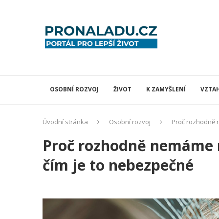
OSOBNÍ ROZVOJ
ŽIVOT
K ZAMYŠLENÍ
VZTA
Úvodní stránka
Osobní rozvoj
Proč rozhodně 
Proč rozhodně nemáme 
čím je to nebezpečné