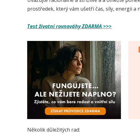
Uvažujte racionálně a střízlivě a a omezte poněku
prostředek, který vám ušetří čas, síly, energii a 
Test životní rovnováhy ZDARMA >>>
Několik důležitých rad: