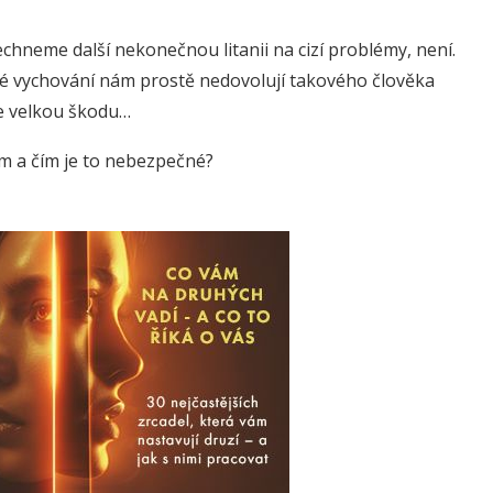
echneme další nekonečnou litanii na cizí problémy, není.
obré vychování nám prostě nedovolují takového člověka
e velkou škodu…
 a čím je to nebezpečné?