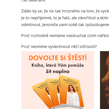
i se záděrami.
Zdálo by se, že nic tak hrozného na tom, že vysl
Je to nepříjemné, to je fakt, ale zdvořilost a d
odmítnout. Jenomže sami sobě tak způsobujem
Proč rozhodně nemáme naslouchat cizím nářkům
Proč nesmíme vyslechnout něčí stížnosti?