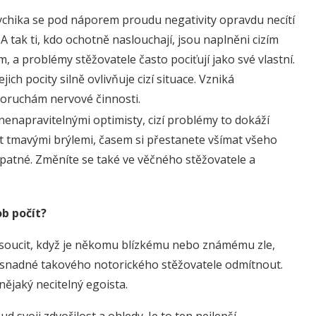
chika se pod náporem proudu negativity opravdu necítí
 A tak ti, kdo ochotně naslouchají, jsou naplněni cizím
 a problémy stěžovatele často pociťují jako své vlastní.
ich pocity silně ovlivňuje cizí situace. Vzniká
poruchám nervové činnosti.
 nenapravitelnými optimisty, cizí problémy to dokáží
vat tmavými brýlemi, časem si přestanete všímat všeho
patné. Změníte se také ve věčného stěžovatele a
ob počít?
o soucit, když je někomu blízkému nebo známému zle,
 snadné takového notorického stěžovatele odmítnout.
nějaký necitelný egoista.