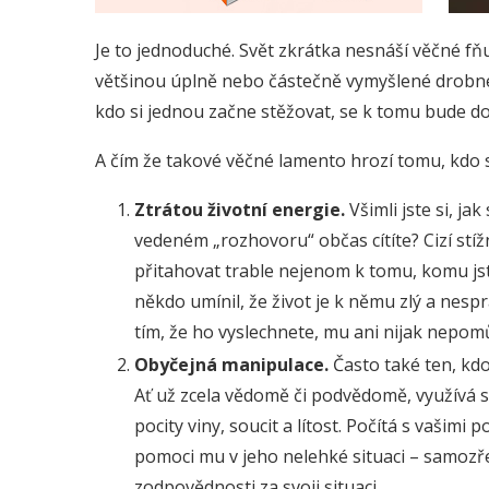
Je to jednoduché. Svět zkrátka nesnáší věčné fňu
většinou úplně nebo částečně vymyšlené drobné
kdo si jednou začne stěžovat, se k tomu bude do
A čím že takové věčné lamento hrozí tomu, kdo se
Ztrátou životní energie.
Všimli jste si, j
vedeném „rozhovoru“ občas cítíte? Cizí stíž
přitahovat trable nejenom k tomu, komu jste 
někdo umínil, že život je k němu zlý a nespra
tím, že ho vyslechnete, mu ani nijak nepom
Obyčejná manipulace.
Často také ten, kdo 
Ať už zcela vědomě či podvědomě, využívá svý
pocity viny, soucit a lítost. Počítá s vašimi 
pomoci mu v jeho nelehké situaci – samozře
zodpovědnosti za svoji situaci.