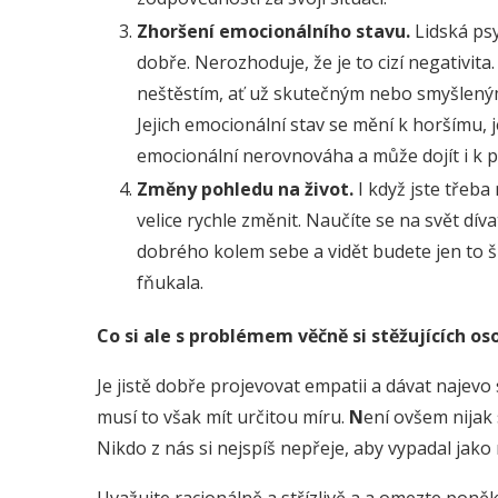
Zhoršení emocionálního stavu.
Lidská psy
dobře. Nerozhoduje, že je to cizí negativita.
neštěstím, ať už skutečným nebo smyšleným,
Jejich emocionální stav se mění k horšímu, jej
emocionální nerovnováha a může dojít i k 
Změny pohledu na život.
I když jste třeba
velice rychle změnit. Naučíte se na svět dí
dobrého kolem sebe a vidět budete jen to š
fňukala.
Co si ale s problémem věčně si stěžujících os
Je jistě dobře projevovat empatii a dávat najev
musí to však mít určitou míru.
N
ení ovšem nijak
Nikdo z nás si nejspíš nepřeje, aby vypadal jako 