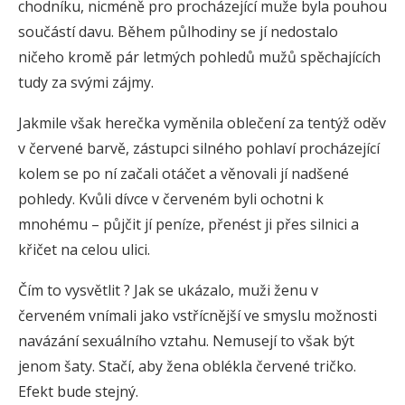
chodníku, nicméně pro procházející muže byla pouhou
součástí davu. Během půlhodiny se jí nedostalo
ničeho kromě pár letmých pohledů mužů spěchajících
tudy za svými zájmy.
Jakmile však herečka vyměnila oblečení za tentýž oděv
v červené barvě, zástupci silného pohlaví procházející
kolem se po ní začali otáčet a věnovali jí nadšené
pohledy. Kvůli dívce v červeném byli ochotni k
mnohému – půjčit jí peníze, přenést ji přes silnici a
křičet na celou ulici.
Čím to vysvětlit ? Jak se ukázalo, muži ženu v
červeném vnímali jako vstřícnější ve smyslu možnosti
navázání sexuálního vztahu. Nemusejí to však být
jenom šaty. Stačí, aby žena oblékla červené tričko.
Efekt bude stejný.