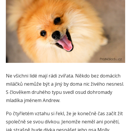
Ne všichni lidé mají rádi zvířata. Někdo bez domácích
miláčků nemůže být a jiný by doma nic živého nesnesl.
S člověkem druhého typu svedl osud dohromady
mladíka jménem Andrew.
Po čtyřletém vztahu si řekl, že je konečně čas začít žít
společně se svou dívkou. Jenomže neměl ani ponětí,
jak strašně bude dívka nesnášet jeho psa Molly.