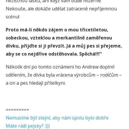
nezištnou lásku, ani když vám bude mizerně.
Nekouše, ale dokáže udělat zatraceně nepříjemnou
scénu!
Proto má-li někdo zájem o mou třicetiletou,
sobeckou, vzteklou a merkantilně zaměřenou
dívku, přijďte si ji převzít. Já a můj pes si přejeme,
aby se co nejdříve odstěhovala. Spěchá!!!“
Několik dní po tomto oznámení ho Andrew doplnil
sdělením, že dívka byla vrácena výrobcům – rodičům –
a on a pes hledají přítelkyni.
=========
Nemusíme být stejní, aby nám spolu bylo dobře
Máte rádi pejsky? :)))