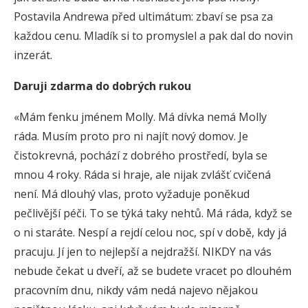
Postavila Andrewa před ultimátum: zbaví se psa za
každou cenu. Mladík si to promyslel a pak dal do novin
inzerát.
Daruji zdarma do dobrých rukou
«Mám fenku jménem Molly. Má dívka nemá Molly
ráda. Musím proto pro ni najít nový domov. Je
čistokrevná, pochází z dobrého prostředí, byla se
mnou 4 roky. Ráda si hraje, ale nijak zvlášť cvičená
není. Má dlouhý vlas, proto vyžaduje poněkud
pečlivější péči. To se týká taky nehtů. Má ráda, když se
o ni staráte. Nespí a rejdí celou noc, spí v době, kdy já
pracuju. Jí jen to nejlepší a nejdražší. NIKDY na vás
nebude čekat u dveří, až se budete vracet po dlouhém
pracovním dnu, nikdy vám nedá najevo nějakou