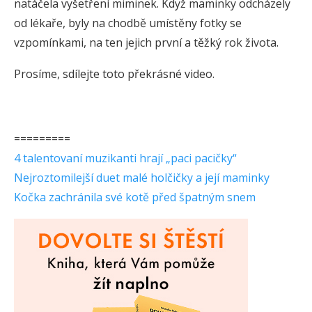
natáčela vyšetření miminek. Když maminky odcházely
od lékaře, byly na chodbě umístěny fotky se
vzpomínkami, na ten jejich první a těžký rok života.
Prosíme, sdílejte toto překrásné video.
=========
4 talentovaní muzikanti hrají „paci pacičky“
Nejroztomilejší duet malé holčičky a její maminky
Kočka zachránila své kotě před špatným snem