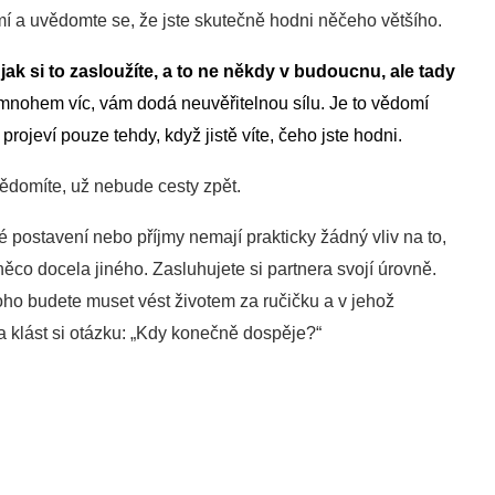
í a uvědomte se, že jste skutečně hodni něčeho většího.
jak si to zasloužíte, a to ne někdy v budoucnu, ale tady
 mnohem víc, vám dodá neuvěřitelnou sílu. Je to vědomí
rojeví pouze tehdy, když jistě víte, čeho jste hodni.
vědomíte, už nebude cesty zpět.
ké postavení nebo příjmy nemají prakticky žádný vliv na to,
ěco docela jiného. Zasluhujete si partnera svojí úrovně.
oho budete muset vést životem za ručičku a v jehož
 a klást si otázku: „Kdy konečně dospěje?“