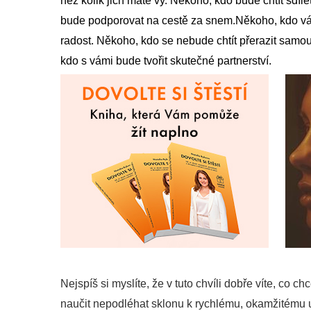
než kolik jich máte vy. Někoho, kdo bude chtít sdíl
bude podporovat na cestě za snem.Někoho, kdo vá
radost. Někoho, kdo se nebude chtít přerazit samou 
kdo s vámi bude tvořit skutečné partnerství.
Nejspíš si myslíte, že v tuto chvíli dobře víte, co c
naučit nepodléhat sklonu k rychlému, okamžitému u