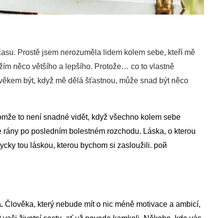
času. Prostě jsem nerozuměla lidem kolem sebe, kteří mě
žím něco většího a lepšího. Protože… co to vlastně
lověkem být, když mě dělá šťastnou, může snad být něco
enomže to není snadné vidět, když všechno kolem sebe
me rány po posledním bolestném rozchodu. Láska, o kterou
ycky tou láskou, kterou bychom si zasloužili.
рой
a.
Člověka, který nebude mít o nic méně motivace a ambicí,