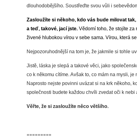
dlouhodobějšího. Soustřeďte svou vůli i sebevědom
Zasloužíte si někoho, kdo vás bude milovat tak, 
a teď, takové, jací jste.
Vědomí toho, že stojíte za
živené hlubokou vírou v sebe sama. Vírou, která se p
Nejpozoruhodnější na tom je, že jakmile si tohle u
Jistě, láska je slepá a takové věci, jako společens
co k někomu cítíme. Avšak to, co mám na mysli, je n
Naprosto nejste povinni uvázat si na krk někoho, k
společnosti budete každou chvíli zvedat oči k nebi
Věřte, že si zasloužíte něco většího.
=========