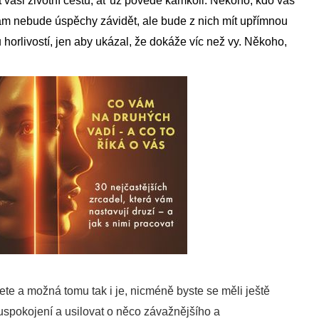
et vaši životní cestu, ať už povede kamkoli. Někoho, kdo vás
m nebude úspěchy závidět, ale bude z nich mít upřímnou
horlivostí, jen aby ukázal, že dokáže víc než vy. Někoho,
hcete a možná tomu tak i je, nicméně byste se měli ještě
spokojení a usilovat o něco závažnějšího a