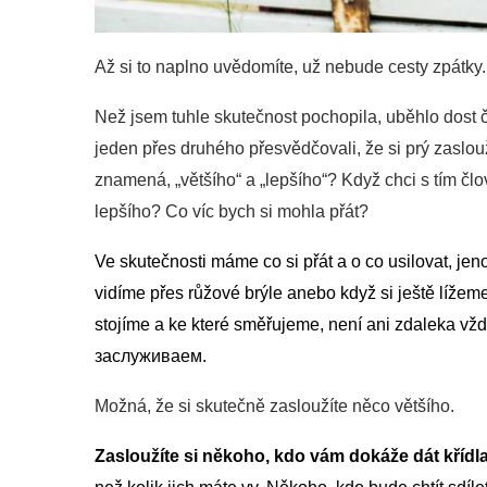
Až si to naplno uvědomíte, už nebude cesty zpátky.
Než jsem tuhle skutečnost pochopila, uběhlo dost 
jeden přes druhého přesvědčovali, že si prý zaslou
znamená, „většího“ a „lepšího“? Když chci s tím č
lepšího? Co víc bych si mohla přát?
Ve skutečnosti máme co si přát a o co usilovat, j
vidíme přes růžové brýle anebo když si ještě líže
stojíme a ke které směřujeme, není ani zdaleka vžd
заслуживаем
.
Možná, že si skutečně zasloužíte něco většího.
Zasloužíte si někoho, kdo vám dokáže dát křídl