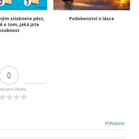
rým stisknete pěst,
Podobenství o lásce
ě o tom, jaká jste
osobnost
0
nocení článku
Přihlášení