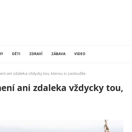
HY
DĚTI
ZDRAVÍ
ZÁBAVA
VIDEO
není ani zdaleka vždycky tou, kterou si zasloužíte
 není ani zdaleka vždycky tou,