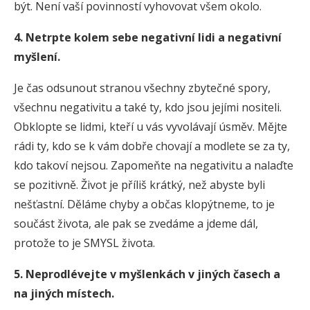
být. Není vaší povinností vyhovovat všem okolo.
4. Netrpte kolem sebe negativní lidi a negativní
myšlení.
Je čas odsunout stranou všechny zbytečné spory,
všechnu negativitu a také ty, kdo jsou jejími nositeli.
Obklopte se lidmi, kteří u vás vyvolávají úsměv. Mějte
rádi ty, kdo se k vám dobře chovají a modlete se za ty,
kdo takoví nejsou. Zapomeňte na negativitu a nalaďte
se pozitivně. Život je příliš krátký, než abyste byli
nešťastní. Děláme chyby a občas klopýtneme, to je
součást života, ale pak se zvedáme a jdeme dál,
protože to je SMYSL života.
5. Neprodlévejte v myšlenkách v jiných časech a
na jiných místech
.