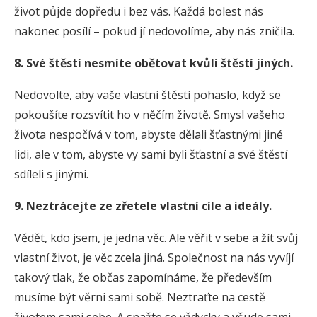
život půjde dopředu i bez vás. Každá bolest nás
nakonec posílí – pokud jí nedovolíme, aby nás zničila.
8. Své štěstí nesmíte obětovat kvůli štěstí jiných.
Nedovolte, aby vaše vlastní štěstí pohaslo, když se
pokoušíte rozsvítit ho v něčím životě. Smysl vašeho
života nespočívá v tom, abyste dělali šťastnými jiné
lidi, ale v tom, abyste vy sami byli šťastní a své štěstí
sdíleli s jinými.
9. Neztrácejte ze zřetele vlastní cíle a ideály.
Vědět, kdo jsem, je jedna věc. Ale věřit v sebe a žít svůj
vlastní život, je věc zcela jiná. Společnost na nás vyvíjí
takový tlak, že občas zapomínáme, že především
musíme být věrni sami sobě. Neztraťte na cestě