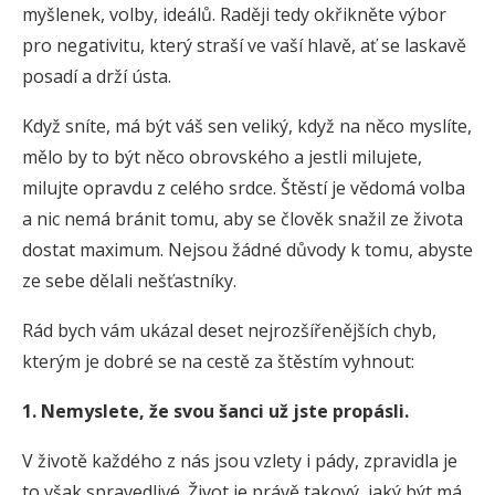
myšlenek, volby, ideálů. Raději tedy okřikněte výbor
pro negativitu, který straší ve vaší hlavě, ať se laskavě
posadí a drží ústa.
Když sníte, má být váš sen veliký, když na něco myslíte,
mělo by to být něco obrovského a jestli milujete,
milujte opravdu z celého srdce. Štěstí je vědomá volba
a nic nemá bránit tomu, aby se člověk snažil ze života
dostat maximum. Nejsou žádné důvody k tomu, abyste
ze sebe dělali nešťastníky.
Rád bych vám ukázal deset nejrozšířenějších chyb,
kterým je dobré se na cestě za štěstím vyhnout:
1. Nemyslete, že svou šanci už jste propásli.
V životě každého z nás jsou vzlety i pády, zpravidla je
to však spravedlivé. Život je právě takový, jaký být má.