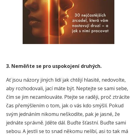
3. Neměňte se pro uspokojení druhých.
Ať jsou názory jiných lidí jak chtějí hlasité, nedovolte,
aby rozhodovali, jací máte být. Neptejte se sami sebe,
čím se jim nezamlouváte. Ptejte se raději, proč ztrácíte
čas přemýšlením o tom, jak o vás kdo smýšlí. Pokud
svým jednáním nikomu neškodíte, pak je jasné, že
jednáte správně. Jděte dál. Buďte šťastní. Buďte sami
sebou. A jestli se to snad někomu nelíbí, asi to tak má