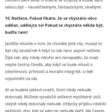
životem sami sebe. A snažte se vždycky a všude sami
sebou být – neuvěřitelnými, fantastickými, skvělými.
10. Nelžete. Pokud říkáte, že se chystáte něco
udělat, udělejte to! Pokud se chystáte někde být,
buďte tam!
Jestliže mluvíte o tom, že chováte jisté city, musejí to
být city skutečné! A když to tak není, aspoň nelžete.
Žijte tak, aby nikdy nikoho ani nenapadlo, že snad
nejste čestný člověk, aby když se bude mluvit o
otevřenosti, přímosti a morální integritě, si lidé
vzpomněli na vás.
Ať se budete jakkoli snažit, život nikdy nebude
dokonalý. Můžete vynaložit veškeré myslitelné úsilí,
stejně nikdy dokonalý nebude. Vždycky přijdou období
nejistoty, dny, kdy se vám nic nebude dařit. Ale časem