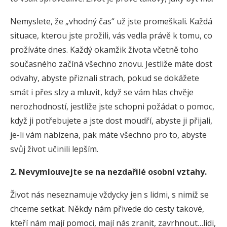
Nemyslete, že „vhodný čas“ už jste promeškali. Každá
situace, kterou jste prožili, vás vedla právě k tomu, co
prožíváte dnes. Každý okamžik života včetně toho
současného začíná všechno znovu. Jestliže máte dost
odvahy, abyste přiznali strach, pokud se dokážete
smát i přes slzy a mluvit, když se vám hlas chvěje
nerozhodností, jestliže jste schopni požádat o pomoc,
když ji potřebujete a jste dost moudří, abyste ji přijali,
je-li vám nabízena, pak máte všechno pro to, abyste
svůj život učinili lepším.
2. Nevymlouvejte se na nezdařilé osobní vztahy.
Život nás neseznamuje vždycky jen s lidmi, s nimiž se
chceme setkat. Někdy nám přivede do cesty takové,
kteří nám mají pomoci, mají nás zranit, zavrhnout…lidi,