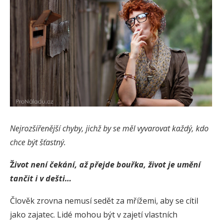
Nejrozšířenější chyby, jichž by se měl vyvarovat každý, kdo
chce být šťastný.
Ž
ivot není čekání, až přejde bouřka, život je umění
tančit i v dešti…
Člověk zrovna nemusí sedět za mřížemi, aby se cítil
jako zajatec. Lidé mohou být v zajetí vlastních