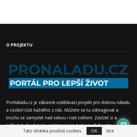
O PROJEKTU
ProNáladu.cz je zábavně-vzdělávací projekt pro dobrou náladu
a osobní růst každého z nás. Můžete se tu odreagovat a
trochu se zamyslet nad sebou i nad světem. Zaslzet si a
zafňukat. Najdete tu pohlazení pro bolavou duši i vtip.
Tato stránka používá cookies.
OK
Vice