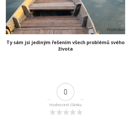
Ty sám jsi jediným řešením všech problémů svého
života
0
Hodnocení článku