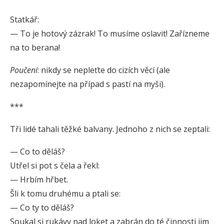
Statkář:
— To je hotový zázrak! To musíme oslavit! Zařízneme
na to berana!
Poučení
: nikdy se nepleťte do cizích věcí (ale
nezapomínejte na případ s pastí na myši).
***
Tři lidé tahali těžké balvany. Jednoho z nich se zeptali:
— Co to děláš?
Utřel si pot s čela a řekl:
— Hrbím hřbet.
Šli k tomu druhému a ptali se:
— Co ty to děláš?
Soukal si rukávy nad loket a zabrán do té činnosti jim