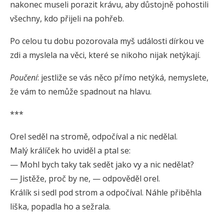
nakonec museli porazit krávu, aby důstojně pohostili
všechny, kdo přijeli na pohřeb.
Po celou tu dobu pozorovala myš události dírkou ve
zdi a myslela na věci, které se nikoho nijak netýkají.
Poučení
: jestliže se vás něco přímo netýká, nemyslete,
že vám to nemůže spadnout na hlavu.
***
Orel seděl na stromě, odpočíval a nic nedělal.
Malý králíček ho uviděl a ptal se:
— Mohl bych taky tak sedět jako vy a nic nedělat?
— Jistěže, proč by ne, — odpověděl orel.
Králík si sedl pod strom a odpočíval. Náhle přiběhla
liška, popadla ho a sežrala.