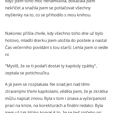
když jsem toho moc nenamluvila, dokázala jsem
nekřičet a snažila jsem se potlačovat všechny
myšlenky na to, co se přihodilo s mou knihou.
Nakonec přišla chvíle, kdy všechno toho dne už bylo
hotovo, mladší dcerku jsem uložila do postele a nastal
Čas večerního povídání s tou starší. Lehla jsem si vedle
ní.
“Myslíš, že se ti podaří dostat ty kapitoly zpátky“,
zeptala se potichoučku.
A já jsem se rozplakala. Ne snad jen nad těmi
ztracenými třemi kapitolami, věděla jsem, že je zkrátka
můžu napsat znovu. Byla v tom i únava a vyčerpanost
prací na knize, na korekturách a finální redakci. Byla
jsem už tak blízko konce! A to, že se teď zničeho nic