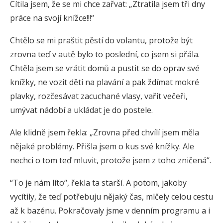
Cítila jsem, že se mi chce zařvat: „Ztratila jsem tři dny
práce na svojí knížce!!!“
Chtělo se mi praštit pěstí do volantu, protože být
zrovna teď v autě bylo to poslední, co jsem si přála.
Chtěla jsem se vrátit domů a pustit se do oprav své
knížky, ne vozit děti na plavání a pak ždímat mokré
plavky, rozčesávat zacuchané vlasy, vařit večeři,
umývat nádobí a ukládat je do postele.
Ale klidně jsem řekla: „Zrovna před chvílí jsem měla
nějaké problémy. Přišla jsem o kus své knížky. Ale
nechci o tom teď mluvit, protože jsem z toho zničená“.
“To je nám líto“, řekla ta starší. A potom, jakoby
vycítily, že teď potřebuju nějaký čas, mlčely celou cestu
až k bazénu. Pokračovaly jsme v denním programu a i