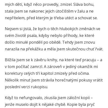
mých dětí, když něco provedly, zmizel. Sláva bohu,
stala jsem se nakonec jejich útočištěm v žalu a ne
nepřítelem, před kterým je třeba utéct a schovat se.
Nejsem si jistá, že bych o těch hlubokých změnách ve
svém životě psala, kdyby nebylo příhody, ke které
došlo minulé pondělí po obědě. Tehdy jsem znovu
narazila na překážku a měla jsem skutečnou chuť řvát.
Blížila jsem se k závěru knihy, na které teď pracuju – a
v tom počítač zamrzl. A zároveň v jediný okamžik mi
korektury celých tří kapitol zmizely před očima.
Několik minut jsem strávila horečnatými pokusy vrátit
poslední verzi rukopisu.
Když to nefungovalo, zkusila jsem záložní kopii –
jenže muselo dojít k nějaké chybě. Kopie byla pryč