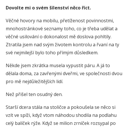
Dovolte mi o svém šílenství něco říct.
Věčné hovory na mobilu, přetíženost povinnostmi,
mnohostránkové seznamy toho, co je třeba udělat a
věčné usilování o dokonalost mě doslova pohltily.
Ztratila jsem nad svým životem kontrolu a řvaní na ty
své nejmilejší bylo toho přímým důsledkem.
Někde jsem zkrátka musela vypustit páru. A já to
dělala doma, za zavřenými dveřmi, ve společnosti dvou
pro mě nejdůležitějších lidí.
Než přišel ten osudný den.
Starší dcera stála na stoličce a pokoušela se něco si
vzít ve spíži, když vtom náhodou shodila na podlahu
celý balíček rýže. Když se milion zrníček rozsypal po