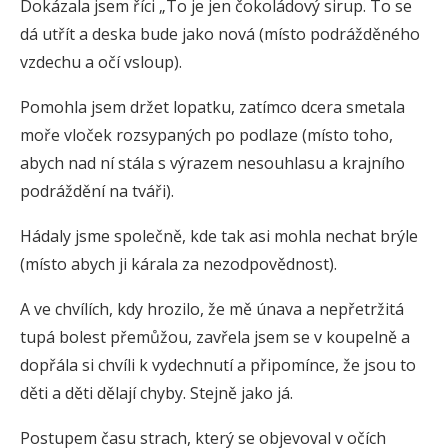
Dokázala jsem říci „To je jen čokoládový sirup. To se
dá utřít a deska bude jako nová (místo podrážděného
vzdechu a očí vsloup).
Pomohla jsem držet lopatku, zatímco dcera smetala
moře vloček rozsypaných po podlaze (místo toho,
abych nad ní stála s výrazem nesouhlasu a krajního
podráždění na tváři).
Hádaly jsme společně, kde tak asi mohla nechat brýle
(místo abych ji kárala za nezodpovědnost).
A ve chvílích, kdy hrozilo, že mě únava a nepřetržitá
tupá bolest přemůžou, zavřela jsem se v koupelně a
dopřála si chvíli k vydechnutí a připomínce, že jsou to
děti a děti dělají chyby. Stejně jako já.
Postupem času strach, který se objevoval v očích