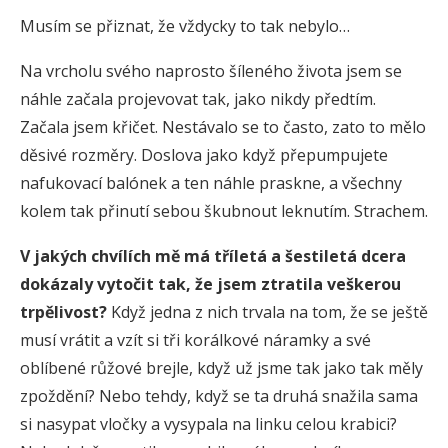
Musím se přiznat, že vždycky to tak nebylo…
Na vrcholu svého naprosto šíleného života jsem se
náhle začala projevovat tak, jako nikdy předtím.
Začala jsem křičet. Nestávalo se to často, zato to mělo
děsivé rozměry. Doslova jako když přepumpujete
nafukovací balónek a ten náhle praskne, a všechny
kolem tak přinutí sebou škubnout leknutím. Strachem.
V jakých chvílích mě má tříletá a šestiletá dcera
dokázaly vytočit tak, že jsem ztratila veškerou
trpělivost?
Když jedna z nich trvala na tom, že se ještě
musí vrátit a vzít si tři korálkové náramky a své
oblíbené růžové brejle, když už jsme tak jako tak měly
zpoždění? Nebo tehdy, když se ta druhá snažila sama
si nasypat vločky a vysypala na linku celou krabici?