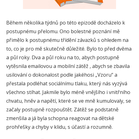
Během několika týdnů po této epizodě docházelo k
postupnému přelomu. Ono bolestné poznání mě
přimělo k postupnému třídění závazků s ohledem na
to, co je pro mě skutečně důležité. Bylo to před dvěma
a půl roky. Dva a půl roku na to, abych postupně
vytěsnila emailovou a mobilní zátěž , abych se zbavila
usilování o dokonalost podle jakéhosi „Vzoru“ a
přestala podléhat sociálnímu tlaku, který nás vyzývá
všechno stíhat. Jakmile bylo méně vnějšího i vnitřního
chvatu, hněv a napětí, které se ve mně kumulovaly, se
začaly postupně rozpouštět. Zátěž se podstatně
zmenšila a já byla schopna reagovat na dětské
prohřešky a chyby v klidu, s účastí a rozumně.