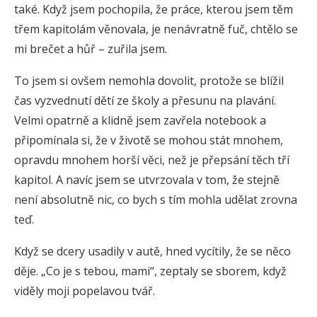
také. Když jsem pochopila, že práce, kterou jsem těm
třem kapitolám věnovala, je nenávratně fuč, chtělo se
mi brečet a hůř – zuřila jsem.
To jsem si ovšem nemohla dovolit, protože se blížil
čas vyzvednutí dětí ze školy a přesunu na plavání.
Velmi opatrně a klidně jsem zavřela notebook a
připomínala si, že v životě se mohou stát mnohem,
opravdu mnohem horší věci, než je přepsání těch tří
kapitol. A navíc jsem se utvrzovala v tom, že stejně
není absolutně nic, co bych s tím mohla udělat zrovna
teď.
Když se dcery usadily v autě, hned vycítily, že se něco
děje. „Co je s tebou, mami“, zeptaly se sborem, když
viděly moji popelavou tvář.