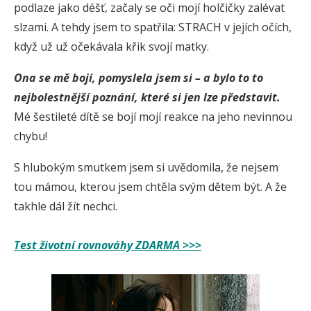
podlaze jako déšť, začaly se oči mojí holčičky zalévat
slzami. A tehdy jsem to spatřila: STRACH v jejích očích,
když už už očekávala křik svojí matky.
Ona se mě bojí, pomyslela jsem si – a bylo to to
nejbolestnější poznání, které si jen lze představit.
Mé šestileté dítě se bojí mojí reakce na jeho nevinnou
chybu!
S hlubokým smutkem jsem si uvědomila, že nejsem
tou mámou, kterou jsem chtěla svým dětem být. A že
takhle dál žít nechci.
Test životní rovnováhy ZDARMA >>>