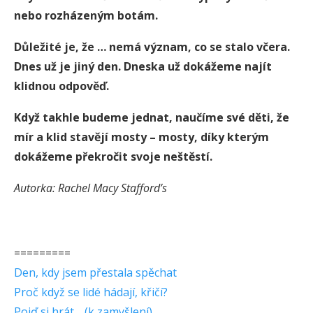
nebo rozházeným botám.
Důležité je, že … nemá význam, co se stalo včera.
Dnes už je jiný den. Dneska už dokážeme najít
klidnou odpověď.
Když takhle budeme jednat, naučíme své děti, že
mír a klid stavějí mosty – mosty, díky kterým
dokážeme překročit svoje neštěstí.
Autorka: Rachel Macy Stafford’s
=========
Den, kdy jsem přestala spěchat
Proč když se lidé hádají, křičí?
Pojď si hrát… (k zamyšlení)