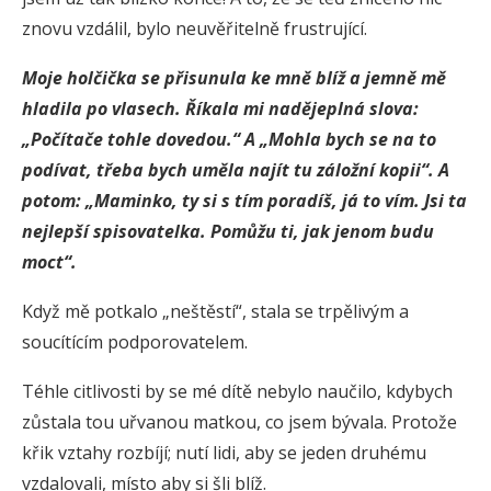
znovu vzdálil, bylo neuvěřitelně frustrující.
Moje holčička se přisunula ke mně blíž a jemně mě
hladila po vlasech. Říkala mi nadějeplná slova:
„Počítače tohle dovedou.“ A „Mohla bych se na to
podívat, třeba bych uměla najít tu záložní kopii“. A
potom: „Maminko, ty si s tím poradíš, já to vím. Jsi ta
nejlepší spisovatelka. Pomůžu ti, jak jenom budu
moct“.
Když mě potkalo „neštěstí“, stala se trpělivým a
soucítícím podporovatelem.
Téhle citlivosti by se mé dítě nebylo naučilo, kdybych
zůstala tou uřvanou matkou, co jsem bývala. Protože
křik vztahy rozbíjí; nutí lidi, aby se jeden druhému
vzdalovali, místo aby si šli blíž.