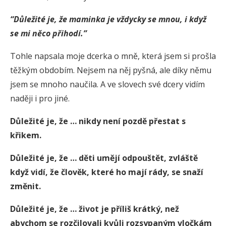
“Důležité je, že maminka je vždycky se mnou, i když
se mi něco přihodí.”
Tohle napsala moje dcerka o mně, která jsem si prošla
těžkým obdobím. Nejsem na něj pyšná, ale díky němu
jsem se mnoho naučila. A ve slovech své dcery vidím
naději i pro jiné.
Důležité je, že … nikdy není pozdě přestat s
křikem.
Důležité je, že … děti umějí odpouštět, zvláště
když vidí, že člověk, které ho mají rády, se snaží
změnit.
Důležité je, že … život je příliš krátký, než
abychom se rozčilovali kvůli rozsypaným vločkám