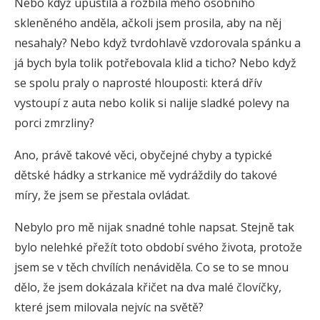
Nebo když upustila a rozbila mého osobního
skleněného anděla, ačkoli jsem prosila, aby na něj
nesahaly? Nebo když tvrdohlavě vzdorovala spánku a
já bych byla tolik potřebovala klid a ticho? Nebo když
se spolu praly o naprosté hlouposti: která dřív
vystoupí z auta nebo kolik si nalije sladké polevy na
porci zmrzliny?
Ano, právě takové věci, obyčejné chyby a typické
dětské hádky a strkanice mě vydráždily do takové
míry, že jsem se přestala ovládat.
Nebylo pro mě nijak snadné tohle napsat. Stejně tak
bylo nelehké přežít toto období svého života, protože
jsem se v těch chvílích nenáviděla. Co se to se mnou
dělo, že jsem dokázala křičet na dva malé človíčky,
které jsem milovala nejvíc na světě?