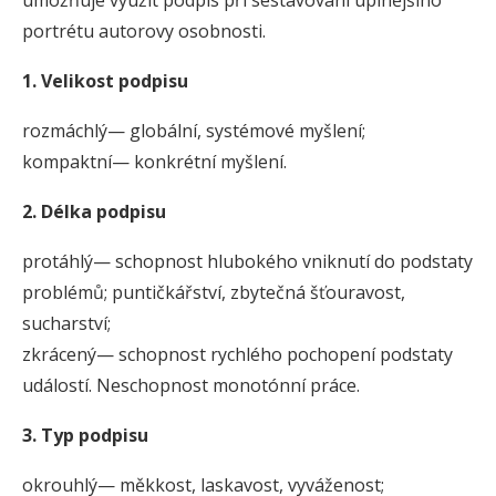
umožňuje využít podpis při sestavování úplnějšího
portrétu autorovy osobnosti.
1. Velikost podpisu
rozmáchlý— globální, systémové myšlení;
kompaktní— konkrétní myšlení.
2. Délka podpisu
protáhlý— schopnost hlubokého vniknutí do podstaty
problémů; puntičkářství, zbytečná šťouravost,
sucharství;
zkrácený— schopnost rychlého pochopení podstaty
událostí. Neschopnost monotónní práce.
3. Typ podpisu
okrouhlý— měkkost, laskavost, vyváženost;