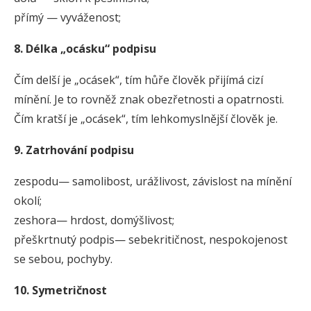
přímý — vyváženost;
8. Délka „ocásku“ podpisu
Čím delší je „ocásek“, tím hůře člověk přijímá cizí
mínění. Je to rovněž znak obezřetnosti a opatrnosti.
Čím kratší je „ocásek“, tím lehkomyslnější člověk je.
9. Zatrhování podpisu
zespodu— samolibost, urážlivost, závislost na mínění
okolí;
zeshora— hrdost, domýšlivost;
přeškrtnutý podpis— sebekritičnost, nespokojenost
se sebou, pochyby.
10. Symetričnost