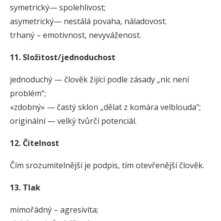
symetrický— spolehlivost;
asymetrický— nestálá povaha, náladovost.
trhaný – emotivnost, nevyváženost.
11. Složitost/jednoduchost
jednoduchý — člověk žijící podle zásady „nic není
problém“;
«zdobný» — častý sklon „dělat z komára velblouda“;
originální — velký tvůrčí potenciál.
12. Čitelnost
Čím srozumitelnější je podpis, tím otevřenější člověk.
13. Tlak
mimořádný – agresivita;