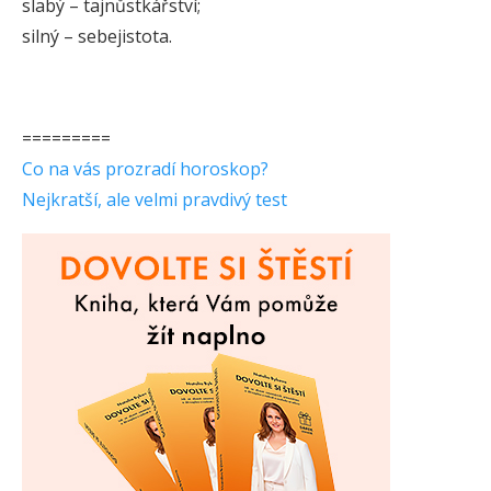
slabý – tajnůstkářství;
silný – sebejistota.
=========
Co na vás prozradí horoskop?
Nejkratší, ale velmi pravdivý test