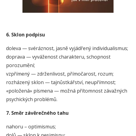
6. Sklon podpisu
doleva — svéráznost, jasně vyjádřený individualismus;
doprava — vyváženost charakteru, schopnost
porozumění;
vzpřímený — zdrženlivost, přímočarost, rozum;
rozházený sklon — tajnůstkářství, neupřímnost;
«položená» písmena — možná přítomnost závažných
psychických problémů.
7. Směr závěrečného tahu
nahoru – optimismus;
dolů — sklon k pesimisnu;