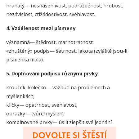
hranatý— nesnášenlivost, podrážděnost, hrubost,
nezávislost, ctižádostivost, svéhlavost.
4. Vzdálenost mezi písmeny
významná— štědrost, marnotratnost;
«zhuštěný» podpis— šetrnost, lakota (zvláště jsou-li
písmenka malá).
5. Doplňování podpisu různými prvky
kroužek, kolečko— váznutí na problémech a
myšlenkách;
kličky— opatrnost, svéhlavost;
obrázky— tvůrčí myšlení;
kombinované prvky— úsilí zlepšit své jednání.